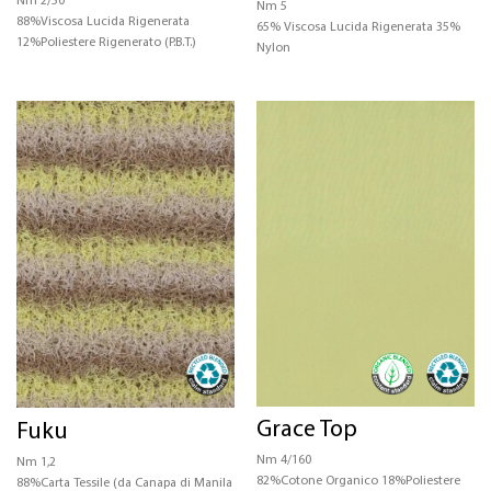
Nm 2/50
Nm 5
88%Viscosa Lucida Rigenerata
65% Viscosa Lucida Rigenerata 35%
12%Poliestere Rigenerato (P.B.T.)
Nylon
Grace Top
Fuku
Nm 4/160
Nm 1,2
82%Cotone Organico 18%Poliestere
88%Carta Tessile (da Canapa di Manila