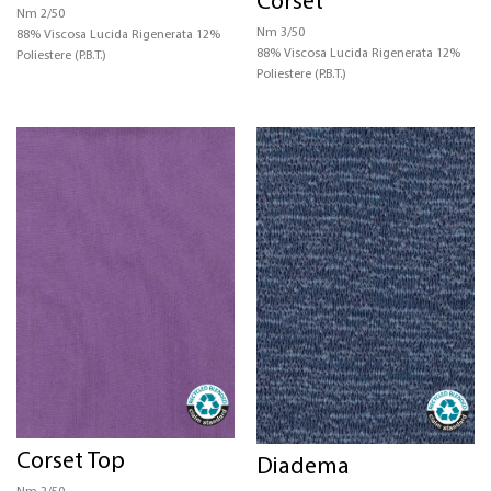
Corset
Nm 2/50
Nm 3/50
88% Viscosa Lucida Rigenerata 12%
88% Viscosa Lucida Rigenerata 12%
Poliestere (P.B.T.)
Poliestere (P.B.T.)
Corset Top
Diadema