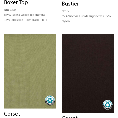
Boxer Top
Bustier
Nm 2/50
Nm 5
88%Viscosa Opaca Rigenerata
65% Viscosa Lucida Rigenerata 35%
12%Poliestere Rigenerato (P.B.T.)
Nylon
Corset