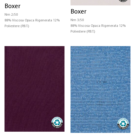
Boxer
CERTIFICAZIONI
Boxer
Nm 2/50
Nm 3/50
88% Viscosa Opaca Rigenerata 12%
STRUTTURA
88% Viscosa Opaca Rigenerata 12%
Poliestere (P.B.T.)
Poliestere (P.B.T.)
COLORE