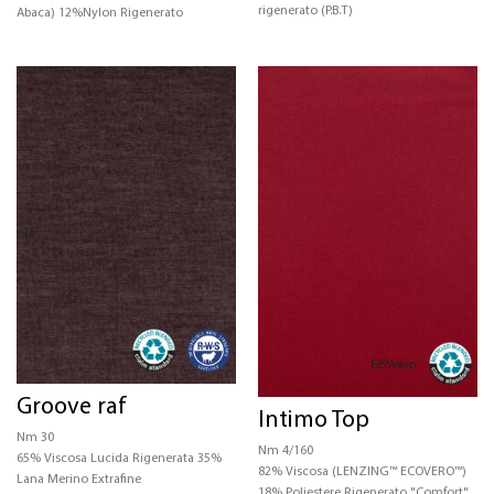
rigenerato (P.B.T)
Abaca) 12%Nylon Rigenerato
Groove raf
Intimo Top
Nm 30
Nm 4/160
65% Viscosa Lucida Rigenerata 35%
82% Viscosa (LENZING™ ECOVERO™)
Lana Merino Extrafine
18% Poliestere Rigenerato "Comfort"