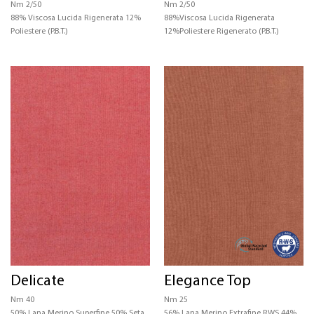
Nm 2/50
Nm 2/50
88% Viscosa Lucida Rigenerata 12%
88%Viscosa Lucida Rigenerata
Poliestere (P.B.T.)
12%Poliestere Rigenerato (P.B.T.)
Delicate
Elegance Top
Nm 40
Nm 25
50% Lana Merino Superfine 50% Seta
56% Lana Merino Extrafine RWS 44%