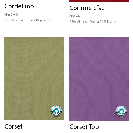
Cordellino
Corinne cfsc
CERTIFICAZIONI
Nm 2/60
Nm 44
Pura Viscosa Lucida Rigenerata
STRUTTURA
76% Viscosa Opaca 24% Nylon
COLORE
Corset
Corset Top