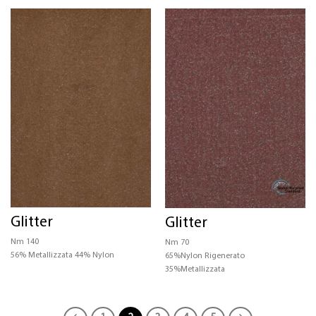
Glitter
Glitter
Nm 140
Nm 70
56% Metallizzata 44% Nylon
65%Nylon Rigenerato
35%Metallizzata