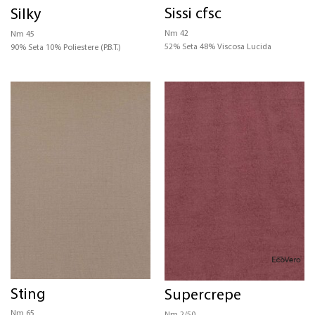
Sissi cfsc
Silky
Nm 42
Nm 45
52% Seta 48% Viscosa Lucida
90% Seta 10% Poliestere (P.B.T.)
Sting
Supercrepe
Nm 65
Nm 2/50