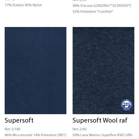
17% Elastan 83% Nylon
68% Viscosa (LENZING™ ECOVERO™)
32% Poliestere "Comfort"
Supersoft
Supersoft Wool raf
Nm 3/180
Nm 2/60
86% Micromodal 14% Poliestere (P.B.T)
50% Lana Merino Superfine RWS 28%