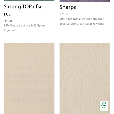
Sarong TOP cfsc –
Sharpei
CERTIFICAZIONI
rcs
Nm 32
STRUTTURA
50% Fibra metallica "Acciaio Inox"
Nm 25
25% Cotone Organico 25% Modal
86% Viscosa Lucida 14% Nylon
COLORE
Rigenerato