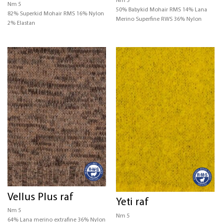
Nm 5
Nm 5
50% Babykid Mohair RMS 14% Lana
82% Superkid Mohair RMS 16% Nylon
Merino Superfine RWS 36% Nylon
2% Elastan
Vellus Plus raf
Yeti raf
Nm 5
Nm 5
64% Lana merino extrafine 36% Nylon