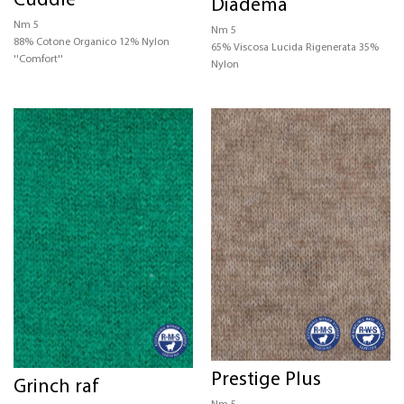
Cuddle
Diadema
Nm 5
Nm 5
88% Cotone Organico 12% Nylon
65% Viscosa Lucida Rigenerata 35%
''Comfort''
Nylon
Prestige Plus
Grinch raf