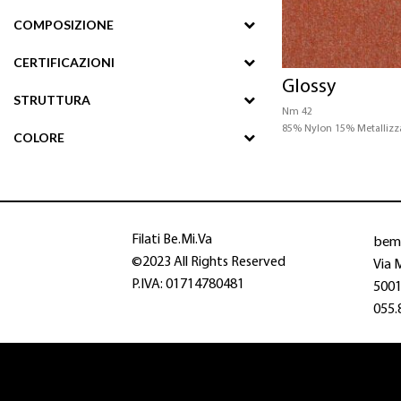
COMPOSIZIONE
CERTIFICAZIONI
Glossy
STRUTTURA
Nm 42
85% Nylon 15% Metallizz
COLORE
bem
Filati Be.Mi.Va
©2023 All Rights Reserved
Via 
P.IVA: 01714780481
50013
055.