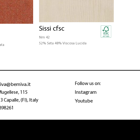
Sissi cfsc
Nm 42
52% Seta 48% Viscosa Lucida
ata
iva@bemiva.it
Follow us on:
Instagram
Mugellese, 115
Youtube
 Capalle, (FI), Italy
898261