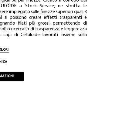
rigida su più finezze. Creato a corredo del
LULOIDE a Stock Service, ne sfrutta le
ere impiegato sulle finezze superiori quali 3
M si possono creare effetti trasparenti e
nando filati più grossi, permettendo di
 molto ricercato di trasparenza e leggerezza
capi di Celluloide lavorati insieme sulla
OLORI
NICA
RMAZIONI