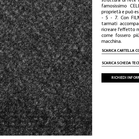
struttura di rete 
famosissimo CEL
proprietà e può ess
- 5 - 7. Con FIL
tarmati accompag
ricreare l'effetto
come fossero più 
macchina.
SCARICA CARTELLA C
SCARICA SCHEDA TEC
RICHIEDI INFO