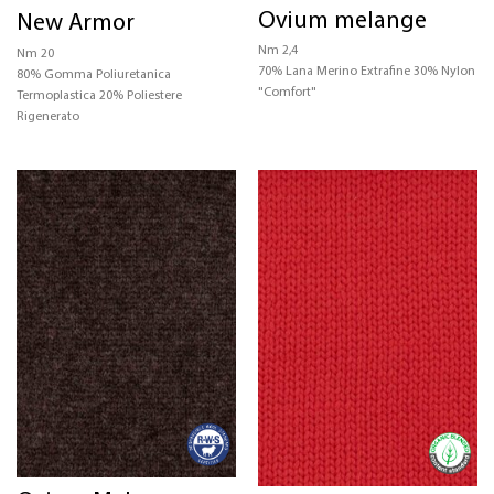
Ovium melange
New Armor
CERTIFICAZIONI
Nm 2,4
Nm 20
70% Lana Merino Extrafine 30% Nylon
80% Gomma Poliuretanica
STRUTTURA
"Comfort"
Termoplastica 20% Poliestere
Rigenerato
COLORE