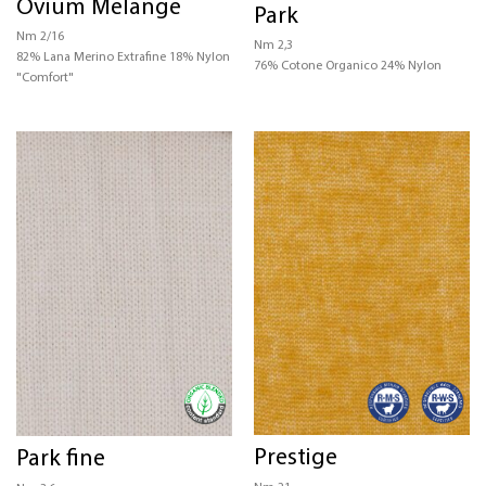
Ovium Melange
Park
Nm 2/16
Nm 2,3
82% Lana Merino Extrafine 18% Nylon
76% Cotone Organico 24% Nylon
"Comfort"
Prestige
Park fine