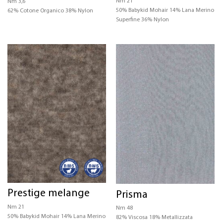
Nm 21
Nm 3,6
50% Babykid Mohair 14% Lana Merino
62% Cotone Organico 38% Nylon
Superfine 36% Nylon
Prestige melange
Prisma
Nm 21
Nm 48
50% Babykid Mohair 14% Lana Merino
82% Viscosa 18% Metallizzata