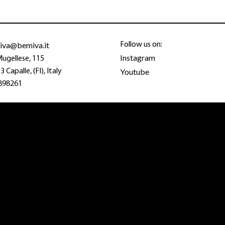
iva@bemiva.it
Follow us on:
Instagram
Mugellese, 115
Youtube
 Capalle, (FI), Italy
898261